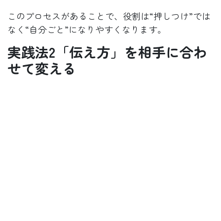
このプロセスがあることで、役割は“押しつけ”では
なく“自分ごと”になりやすくなります。
実践法2「伝え方」を相手に合わ
せて変える
同じ内容を伝えても、相手によって受け取り方は大
きく違います。
ここでも四柱推命で見えた傾向は参考になります。
たとえば、
全体像や意味が見えると動きやすい人もいれば、
具体的な手順が明確なほうが安心する人もいます。
まずは自由に考えさせたほうが力を発揮する人もい
れば、