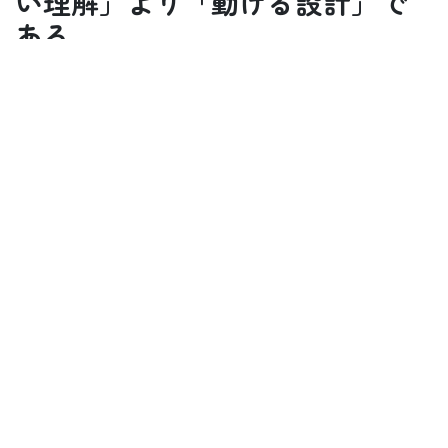
い理解」より「動ける設計」で
ある
変化したいとき、多くの人は「もっと正しく理解し
よう」とします。
もちろん、それも必要です。
しかし、現実を変えるためには、それ以上に動ける
設計が重要になります。
たとえば、
次の一歩が具体化されているか
その行動は今の自分にとって無理がないか
何をやるかだけでなく、いつ・どこで・どのよ
うにやるかが明確か
行動を止めやすい要因があらかじめ見えている
か